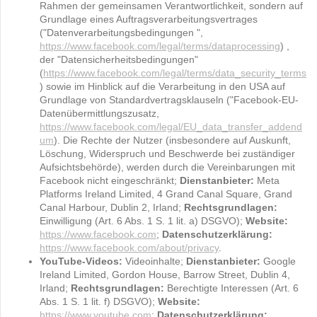
Rahmen der gemeinsamen Verantwortlichkeit, sondern auf
Grundlage eines Auftragsverarbeitungsvertrages
("Datenverarbeitungsbedingungen ",
https://www.facebook.com/legal/terms/dataprocessing
) ,
der "Datensicherheitsbedingungen"
(
https://www.facebook.com/legal/terms/data_security_terms
) sowie im Hinblick auf die Verarbeitung in den USA auf
Grundlage von Standardvertragsklauseln ("Facebook-EU-
Datenübermittlungszusatz,
https://www.facebook.com/legal/EU_data_transfer_addend
um
). Die Rechte der Nutzer (insbesondere auf Auskunft,
Löschung, Widerspruch und Beschwerde bei zuständiger
Aufsichtsbehörde), werden durch die Vereinbarungen mit
Facebook nicht eingeschränkt;
Dienstanbieter:
Meta
Platforms Ireland Limited, 4 Grand Canal Square, Grand
Canal Harbour, Dublin 2, Irland;
Rechtsgrundlagen:
Einwilligung (Art. 6 Abs. 1 S. 1 lit. a) DSGVO);
Website:
https://www.facebook.com
;
Datenschutzerklärung:
https://www.facebook.com/about/privacy
.
YouTube-Videos:
Videoinhalte;
Dienstanbieter:
Google
Ireland Limited, Gordon House, Barrow Street, Dublin 4,
Irland;
Rechtsgrundlagen:
Berechtigte Interessen (Art. 6
Abs. 1 S. 1 lit. f) DSGVO);
Website:
https://www.youtube.com
;
Datenschutzerklärung: